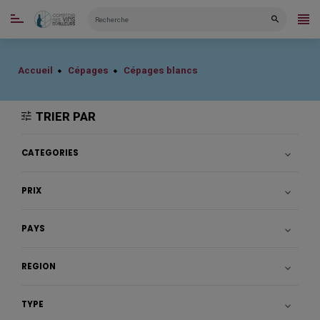
CATÉGORIES
Accueil
Cépages
Cépages blancs
TRIER PAR
CATÉGORIES

PRIX

PAYS

RÉGION

TYPE
