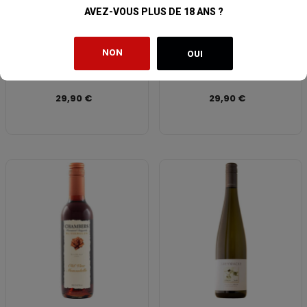
AVEZ-VOUS PLUS DE 18 ANS ?
NON
OUI
GREYWACKE Riesling 2022
CHAMISAL SLO Chardonnay 2021
29,90 €
29,90 €