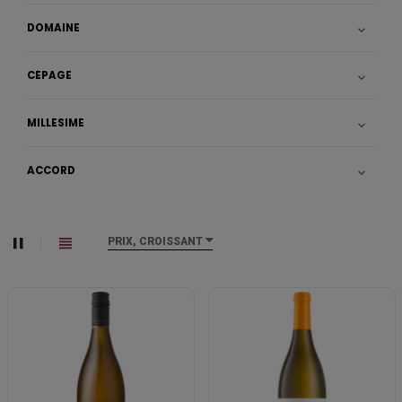
DOMAINE

CÉPAGE

MILLÉSIME

ACCORD

PRIX, CROISSANT