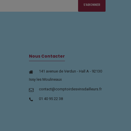
S'ABONNER
Nous Contacter
141 avenue de Verdun - Hall A - 92130
Issy les Moulineaux
contact@comptoirdesvinsdailleurs.fr
01 40 95 22 38