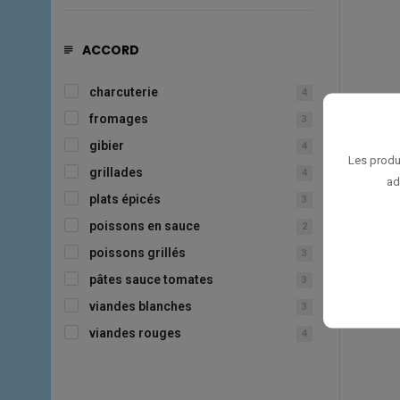
ACCORD
charcuterie
4
fromages
3
ROC
gibier
4
Les produ
grillades
4
ad
plats épicés
3
poissons en sauce
2
poissons grillés
3
pâtes sauce tomates
3
viandes blanches
3
viandes rouges
4