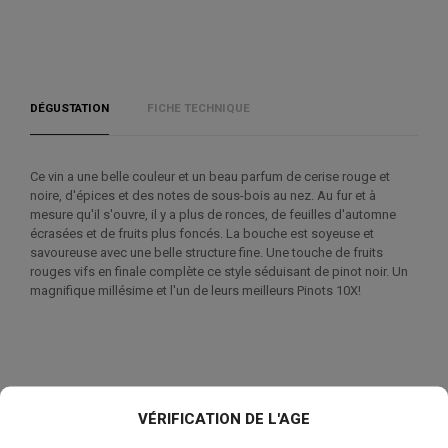
DÉGUSTATION
FICHE TECHNIQUE
Ce vin a une belle couleur et un beau parfum de cerise rouge et
noire, d'épices et des notes de sous-bois au nez. Au fur et à
mesure qu'il s'ouvre, il y a plus de ronces, de feuilles d'automne
écrasées et de fruits plus foncés. La bouche est soyeuse et
savoureuse avec une belle structure fine. Une touche de fruits
rouges vifs en finale complète ce style séduisant de pinot noir. Un
magnifique millésime et l'un de leurs meilleurs Pinots 10X!
Les clients qui ont acheté ce produit ont également
VÉRIFICATION DE L'AGE
acheté: