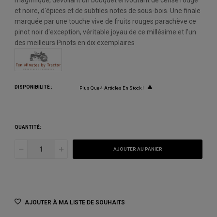
magnifique, dévoilant un bouquet envoûtant de cerise rouge
et noire, d'épices et de subtiles notes de sous-bois. Une finale
marquée par une touche vive de fruits rouges parachève ce
pinot noir d'exception, véritable joyau de ce millésime et l'un
des meilleurs Pinots en dix exemplaires
DISPONIBILITÉ :

Plus Que 4 Articles En Stock !
QUANTITÉ:
AJOUTER AU PANIER
AJOUTER À MA LISTE DE SOUHAITS