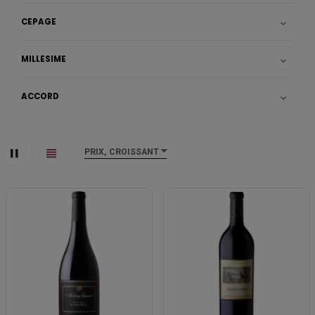
CÉPAGE

MILLÉSIME

ACCORD

PRIX, CROISSANT