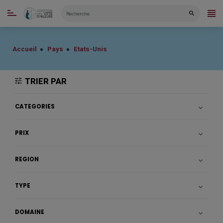
CATÉGORIES
Accueil
Pays
Etats-Unis
TRIER PAR
CATÉGORIES

PRIX

RÉGION

TYPE

DOMAINE
