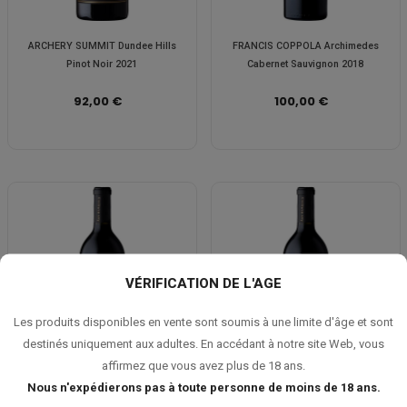
ARCHERY SUMMIT Dundee Hills
FRANCIS COPPOLA Archimedes
Pinot Noir 2021
Cabernet Sauvignon 2018
92,00 €
100,00 €
VÉRIFICATION DE L'AGE
Les produits disponibles en vente sont soumis à une limite d'âge et sont
destinés uniquement aux adultes. En accédant à notre site Web, vous
affirmez que vous avez plus de 18 ans.
Nous n'expédierons pas à toute personne de moins de 18 ans.
FRANCIS COPPOLA Archimedes
FRANCIS COPPOLA Archimedes