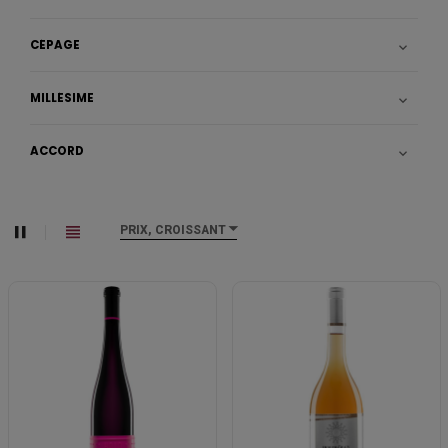
CÉPAGE

MILLÉSIME

ACCORD

PRIX, CROISSANT