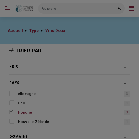
CATÉGORIES
Accueil
Type
Vins Doux
TRIER PAR
PRIX

PAYS

Allemagne
3
Chili
1

Hongrie
7
Nouvelle-Zélande
1
DOMAINE
