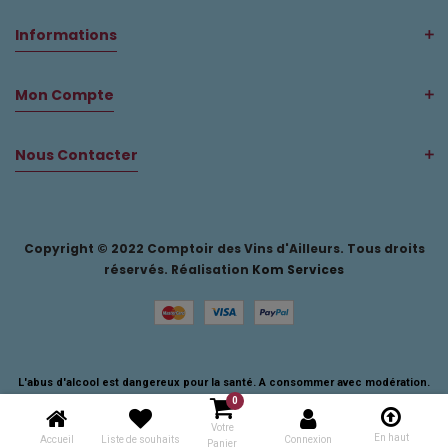
Informations
Mon Compte
Nous Contacter
Copyright © 2022 Comptoir des Vins d'Ailleurs. Tous droits
réservés. Réalisation
Kom Services
L'abus d'alcool est dangereux pour la santé. A consommer avec modération.
0
Votre
En haut
Accueil
Liste de souhaits
Connexion
Panier