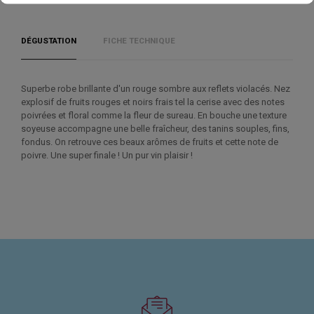
DÉGUSTATION
FICHE TECHNIQUE
Superbe robe brillante d'un rouge sombre aux reflets violacés. Nez
explosif de fruits rouges et noirs frais tel la cerise avec des notes
poivrées et floral comme la fleur de sureau. En bouche une texture
soyeuse accompagne une belle fraîcheur, des tanins souples, fins,
fondus. On retrouve ces beaux arômes de fruits et cette note de
poivre. Une super finale ! Un pur vin plaisir !