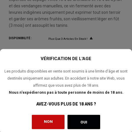
et des vendanges manuelles, ce vin fermenté avec des
levures indigènes uniquement peut exprimer tout son terroir
et garder ses arômes fruités, son vieillissement léger en fût
(3 mois) ont assouplit les tanins.
DISPONIBILITÉ :

Plus Que 3 Articles En Stock !
VÉRIFICATION DE L'AGE
QUANTITÉ:
Les produits disponibles en vente sont soumis à une limite d'âge et sont
AJOUTER AU PANIER
destinés uniquement aux adultes. En accédant à notre site Web, vous
affirmez que vous avez plus de 18 ans.
Nous n'expédierons pas à toute personne de moins de 18 ans.
AVEZ-VOUS PLUS DE 18 ANS ?
AJOUTER À MA LISTE DE SOUHAITS
NON
OUI