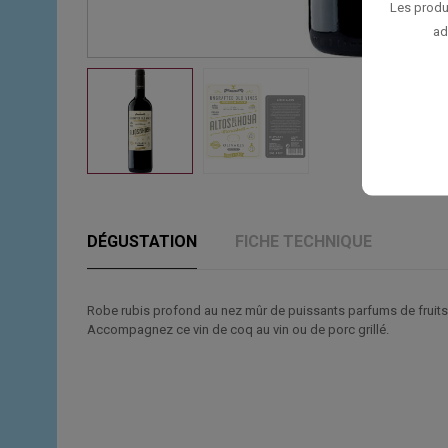
Les produ
ad
DÉGUSTATION
FICHE TECHNIQUE
Robe rubis profond au nez mûr de puissants parfums de fruits n
Accompagnez ce vin de coq au vin ou de porc grillé.