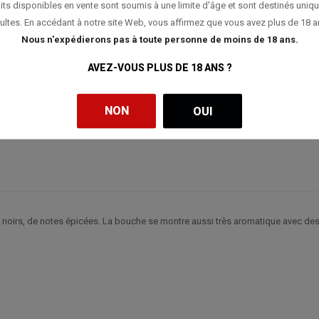
its disponibles en vente sont soumis à une limite d'âge et sont destinés uniq
ultes. En accédant à notre site Web, vous affirmez que vous avez plus de 18 a
Nous n'expédierons pas à toute personne de moins de 18 ans.
AVEZ-VOUS PLUS DE 18 ANS ?
NON
OUI
oirs, de notes épicées. La bouche se montre aussi très aromatique avec des fr