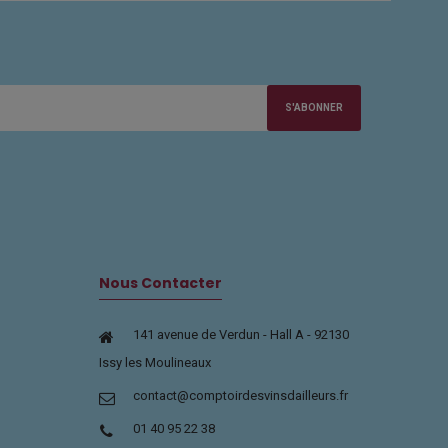
S'ABONNER
Nous Contacter
141 avenue de Verdun - Hall A - 92130
Issy les Moulineaux
contact@comptoirdesvinsdailleurs.fr
01 40 95 22 38