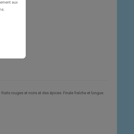
uement aux
ns.
uits rouges et noirs et des épices. Finale fraîche et longue.