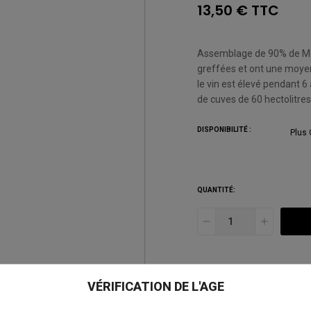
13,50 € TTC
Assemblage de 90% de Mon
greffées et ont une moye
le vin est élevé pendant 6
de cuves de 60 hectolitres
DISPONIBILITÉ :
Plus 
QUANTITÉ:
VÉRIFICATION DE L'AGE
AJOUTER À MA LISTE D