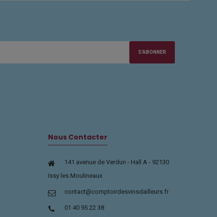
S'ABONNER
Nous Contacter
141 avenue de Verdun - Hall A - 92130
Issy les Moulineaux
contact@comptoirdesvinsdailleurs.fr
01 40 95 22 38