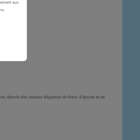
uement aux
ns.
se, dévoile des saveurs élégantes de fruits, d'épices et de