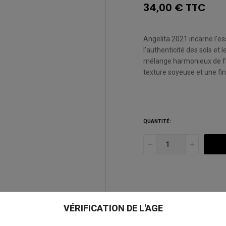
34,00 € TTC
Angelita 2021 incarne l'e
l'authenticité des sols et 
mélange harmonieux de fru
texture soyeuse et une fin
QUANTITÉ:
AJOUTER À MA LISTE D
VÉRIFICATION DE L'AGE