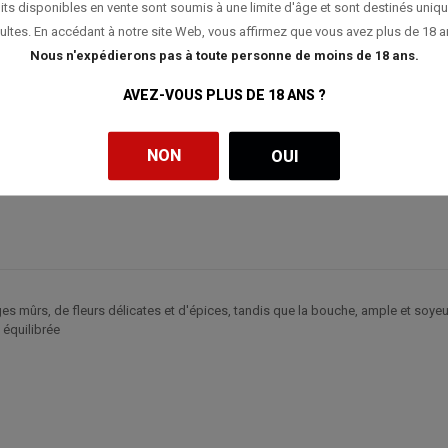
its disponibles en vente sont soumis à une limite d'âge et sont destinés uniq
ultes. En accédant à notre site Web, vous affirmez que vous avez plus de 18 a
Nous n'expédierons pas à toute personne de moins de 18 ans.
AVEZ-VOUS PLUS DE 18 ANS ?
NON
OUI
es mûrs, de fleurs délicates et d'épices, tandis que la bouche, ample et soyeu
 équilibrée