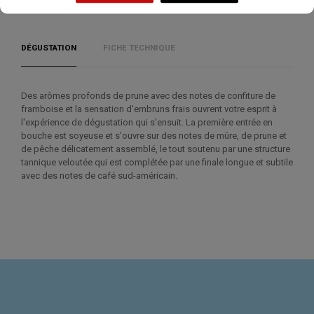
DÉGUSTATION
FICHE TECHNIQUE
Des arômes profonds de prune avec des notes de confiture de
framboise et la sensation d'embruns frais ouvrent votre esprit à
l'expérience de dégustation qui s'ensuit. La première entrée en
bouche est soyeuse et s'ouvre sur des notes de mûre, de prune et
de pêche délicatement assemblé, le tout soutenu par une structure
tannique veloutée qui est complétée par une finale longue et subtile
avec des notes de café sud-américain.