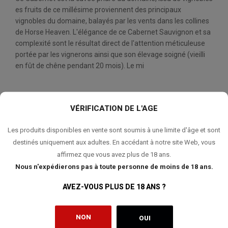
es fruits de ce millésime proviennent des principaux
vignobles du domaine, balayés par les vents dans les collines
de Horse Heaven. L'élégance de ce Cabernet Sauvignon et sa
complexité sont le résultat direct de l'attention méticuleuse
portée par les vignerons ainsi que son élevage soigné (vieilli
en fût de chêne pendant 20 mois). Le mi
VÉRIFICATION DE L'AGE
QUANTITÉ:
Les produits disponibles en vente sont soumis à une limite d'âge et sont
AJOUTER AU PANIER
destinés uniquement aux adultes. En accédant à notre site Web, vous
affirmez que vous avez plus de 18 ans.
Nous n'expédierons pas à toute personne de moins de 18 ans.
AVEZ-VOUS PLUS DE 18 ANS ?
AJOUTER À MA LISTE DE SOUHAITS
NON
OUI