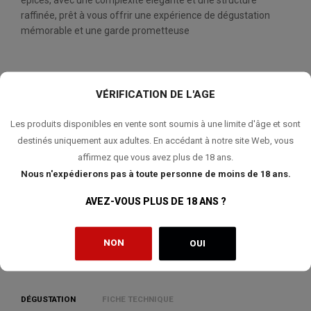
épicés, avec une complexité élégante et une structure
raffinée, prêt à vous offrir une expérience de dégustation
mémorable et une garde prometteuse
VÉRIFICATION DE L'AGE
QUANTITÉ:
Les produits disponibles en vente sont soumis à une limite d'âge et sont
AJOUTER AU PANIER
destinés uniquement aux adultes. En accédant à notre site Web, vous
affirmez que vous avez plus de 18 ans.
Nous n'expédierons pas à toute personne de moins de 18 ans.
AVEZ-VOUS PLUS DE 18 ANS ?
AJOUTER À MA LISTE DE SOUHAITS
NON
OUI
DÉGUSTATION
FICHE TECHNIQUE