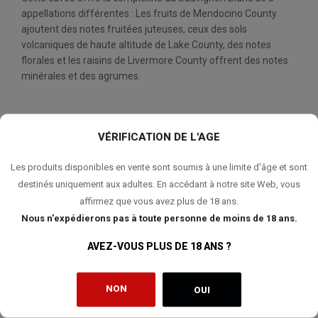
appellations différentes : Les fruits de Mendocino County
ajoutent des notes fruitées juteuses, ceux des sols
volcaniques de haute altitude de Lake County, des notes
florales et les raisins de Livermore County offrent des notes
minérales et des agrumes.
VÉRIFICATION DE L'AGE
QUANTITÉ:
Les produits disponibles en vente sont soumis à une limite d'âge et sont
AJOUTER AU PANIER
destinés uniquement aux adultes. En accédant à notre site Web, vous
affirmez que vous avez plus de 18 ans.
Nous n'expédierons pas à toute personne de moins de 18 ans.
AVEZ-VOUS PLUS DE 18 ANS ?
AJOUTER À MA LISTE DE SOUHAITS
NON
OUI