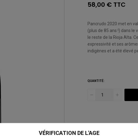
58,00 € TTC
Pancrudo 2020 met en valeu
(plus de 85 ans !) dans le
le reste de la Rioja Alta.
expressivité et ses arômes
indigènes et a été élevé 
QUANTITÉ:
AJOUTER À MA LISTE D
VÉRIFICATION DE L'AGE