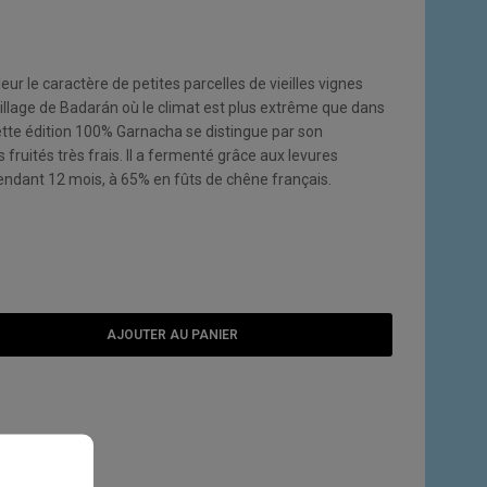
r le caractère de petites parcelles de vieilles vignes
 village de Badarán où le climat est plus extrême que dans
 Cette édition 100% Garnacha se distingue par son
 fruités très frais. Il a fermenté grâce aux levures
pendant 12 mois, à 65% en fûts de chêne français.
AJOUTER AU PANIER
E SOUHAITS