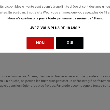
its disponibles en vente sont soumis à une limite d'âge et sont destinés uniq
ultes. En accédant à notre site Web, vous affirmez que vous avez plus de 18 a
Nous n'expédierons pas à toute personne de moins de 18 ans.
AVEZ-VOUS PLUS DE 18 ANS ?
NON
OUI
propre et lumineuse. Au nez, c'est un vin très intense avec une grande expressi
n. En bouche, on perçoit les fruits frais juteux et un chêne intégré parfaitemen
uiert dans les régions les plus froides. Pancrudo accompagnera toutes sortes 