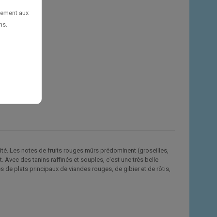
uement aux
ns.
vité. Les notes de fruits rouges mûrs prédominent (groseilles,
t. Avec des tanins raffinés et souples, c'est une très belle
de plats principaux de viandes rouges, de gibier et de rôtis,