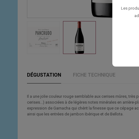
Les produ
ad
DÉGUSTATION
FICHE TECHNIQUE
Il a une jolie couleur rouge semblable aux cerises mûres, très 
cerises...) associées à de légères notes minérales en arrière-pla
expression de Garnacha qui chérit la finesse que ce cépage acq
ainsi que les entrées de jambon ibérique et de Bellota.