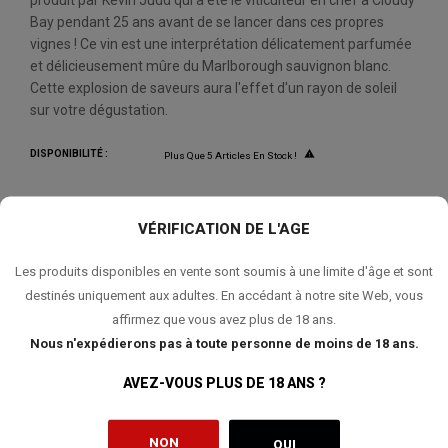
produit par Kevin Judd qui a été le viticulteur en chef à Cloudy
Bay pendant 25 ans avant de se lancer dans ces propres
vignes ! Ce vin est une interprétation délicatement parfumée
et délicieusement mûre du Marlborough sauvignon blanc.
Cette explosion de saveurs aura l'effet d'un rayon de soleil
sur votre dégustation.
DISPONIBILITÉ :

Plus Que 5 Articles En Stock !
VÉRIFICATION DE L'AGE
QUANTITÉ:
Les produits disponibles en vente sont soumis à une limite d'âge et sont
AJOUTER AU PANIER
destinés uniquement aux adultes. En accédant à notre site Web, vous
affirmez que vous avez plus de 18 ans.
Nous n'expédierons pas à toute personne de moins de 18 ans.
AVEZ-VOUS PLUS DE 18 ANS ?
AJOUTER À MA LISTE DE SOUHAITS
NON
OUI