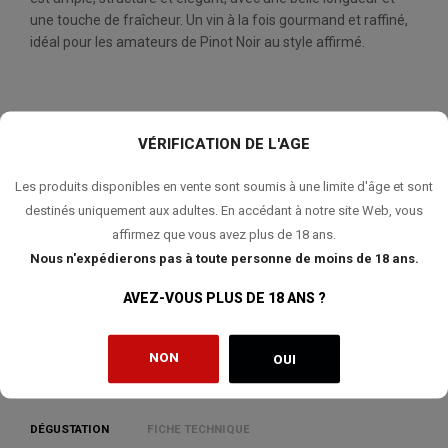
une touche de fraîcheur. Un vin à la fois gourmand et raffiné,
idéal pour les amateurs de Pinot Noir au style affirmé.
QUANTITÉ:
VÉRIFICATION DE L'AGE
AJOUTER AU PANIER
Les produits disponibles en vente sont soumis à une limite d'âge et sont
destinés uniquement aux adultes. En accédant à notre site Web, vous
affirmez que vous avez plus de 18 ans.
Nous n'expédierons pas à toute personne de moins de 18 ans.
AJOUTER À MA LISTE DE SOUHAITS
AVEZ-VOUS PLUS DE 18 ANS ?
NON
OUI
DÉGUSTATION
FICHE TECHNIQUE