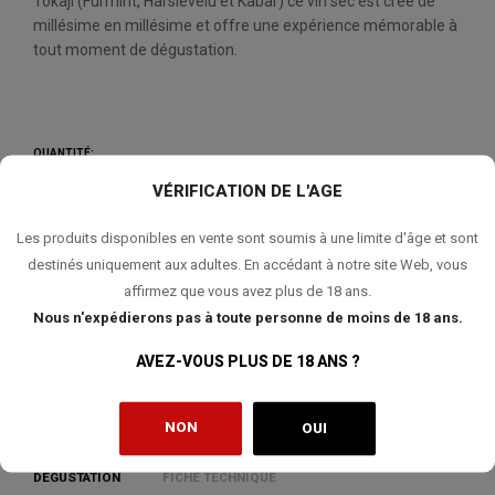
Tokaji (Furmint, Harslevelu et Kabar) ce vin sec est créé de
millésime en millésime et offre une expérience mémorable à
tout moment de dégustation.
QUANTITÉ:
VÉRIFICATION DE L'AGE
AJOUTER AU PANIER
Les produits disponibles en vente sont soumis à une limite d'âge et sont
destinés uniquement aux adultes. En accédant à notre site Web, vous
affirmez que vous avez plus de 18 ans.
Nous n'expédierons pas à toute personne de moins de 18 ans.
AJOUTER À MA LISTE DE SOUHAITS
AVEZ-VOUS PLUS DE 18 ANS ?
NON
OUI
DÉGUSTATION
FICHE TECHNIQUE