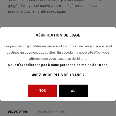
un fruit croquant et une finale légère qui appelle une autre
gorgée. Le style est suave, juteux et légèrement pétillant,
avec une touche florale et exotique.
VÉRIFICATION DE L'AGE
QUANTITÉ:
Les produits disponibles en vente sont soumis à une limite d'âge et sont
AJOUTER AU PANIER
destinés uniquement aux adultes. En accédant à notre site Web, vous
affirmez que vous avez plus de 18 ans.
Nous n'expédierons pas à toute personne de moins de 18 ans.
AVEZ-VOUS PLUS DE 18 ANS ?
AJOUTER À MA LISTE DE SOUHAITS
NON
OUI
DÉGUSTATION
FICHE TECHNIQUE