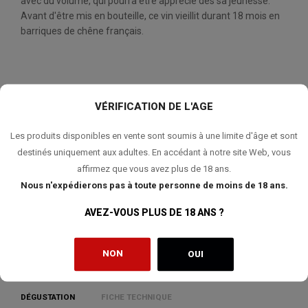
avec du volume, qui pourra être apprécié dès sa jeunesse.
Avant d'être mis en bouteille, ce vin vieillit durant 18 mois en
barriques de chêne français.
QUANTITÉ:
VÉRIFICATION DE L'AGE
AJOUTER AU PANIER
Les produits disponibles en vente sont soumis à une limite d'âge et sont
destinés uniquement aux adultes. En accédant à notre site Web, vous
affirmez que vous avez plus de 18 ans.
Nous n'expédierons pas à toute personne de moins de 18 ans.
AJOUTER À MA LISTE DE SOUHAITS
AVEZ-VOUS PLUS DE 18 ANS ?
NON
OUI
DÉGUSTATION
FICHE TECHNIQUE