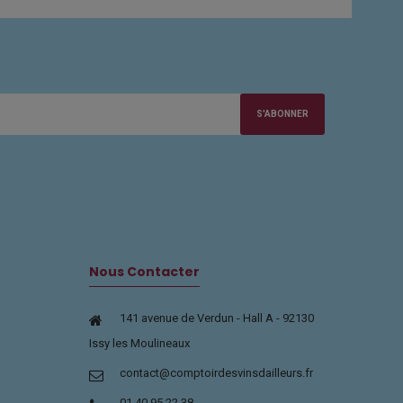
S'ABONNER
Nous Contacter
141 avenue de Verdun - Hall A - 92130
Issy les Moulineaux
contact@comptoirdesvinsdailleurs.fr
01 40 95 22 38