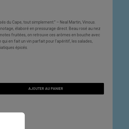
osés du Cape, tout simplement.” – Neal Martin, Vinous.
Pinotage, élaboré en pressurage direct. Beau rosé au nez
es notes fruitées, on retrouve ces arômes en bouche avec
qui en fait un vin parfait pour l'apéritif, les salades,
siatiques épicés.
AJOUTER AU PANIER
E SOUHAITS