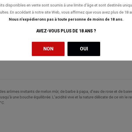
its disponibles en vente sont soumis à une limite d'âge et sont destinés uniq
ultes. En accédant à notre site Web, vous affirmez que vous avez plus de 18 a
Nous n'expédierons pas à toute personne de moins de 18 ans.
AVEZ-VOUS PLUS DE 18 ANS ?
NON
OUI
des arômes invitants de melon mûr, de barbe à papa, d'eau de rose et de baies 
squ'à une bouche équilibrée. L'acidité vive et la nature délicate de ce vin le r
°C.