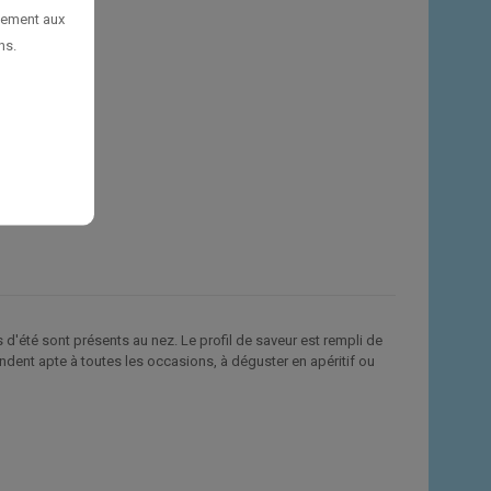
uement aux
ns.
d'été sont présents au nez. Le profil de saveur est rempli de
endent apte à toutes les occasions, à déguster en apéritif ou