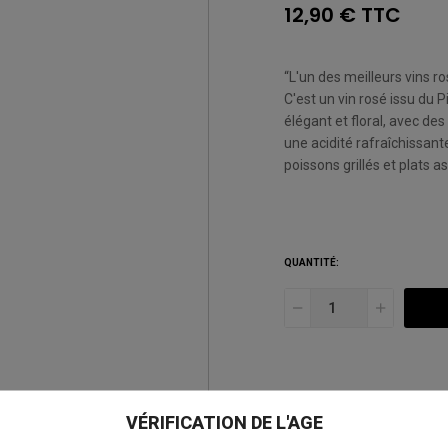
12,90 € TTC
“L'un des meilleurs vins r
C'est un vin rosé issu du 
élégant et floral, avec d
une acidité rafraîchissante 
poissons grillés et plats a
QUANTITÉ:
AJOUTER À MA LISTE D
VÉRIFICATION DE L'AGE