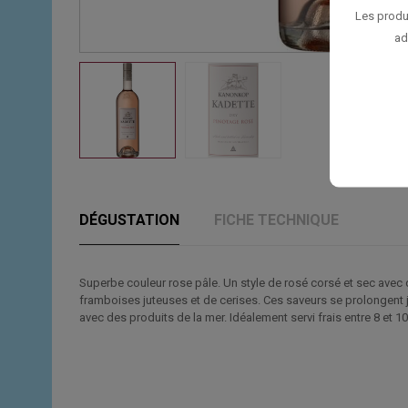
Les produ
ad
DÉGUSTATION
FICHE TECHNIQUE
Superbe couleur rose pâle. Un style de rosé corsé et sec avec 
framboises juteuses et de cerises. Ces saveurs se prolongent ju
avec des produits de la mer. Idéalement servi frais entre 8 et 10