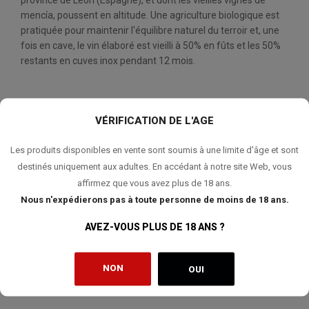
province de León (Espagne), et dont les vieilles vignes de
mencía, poussent en altitude. Une agriculture biologique est
pratiquée pour maintenir l'équilibre naturel du terroir et, une
fois en cave, le vin élaboré est vieilli à 50% en fûts et les 50%
restants en cuves inox pendant 12 mois.
VÉRIFICATION DE L'AGE
QUANTITÉ:
Les produits disponibles en vente sont soumis à une limite d'âge et sont
AJOUTER AU PANIER
destinés uniquement aux adultes. En accédant à notre site Web, vous
affirmez que vous avez plus de 18 ans.
Nous n'expédierons pas à toute personne de moins de 18 ans.
AVEZ-VOUS PLUS DE 18 ANS ?
AJOUTER À MA LISTE DE SOUHAITS
NON
OUI