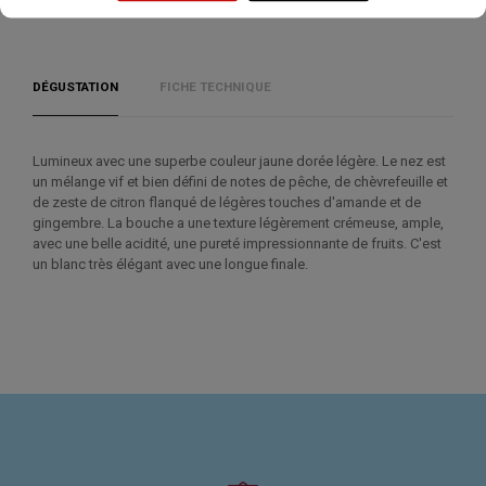
DÉGUSTATION
FICHE TECHNIQUE
Lumineux avec une superbe couleur jaune dorée légère. Le nez est
un mélange vif et bien défini de notes de pêche, de chèvrefeuille et
de zeste de citron flanqué de légères touches d'amande et de
gingembre. La bouche a une texture légèrement crémeuse, ample,
avec une belle acidité, une pureté impressionnante de fruits. C'est
un blanc très élégant avec une longue finale.