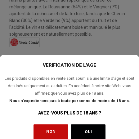
raisins plantés avec l'intention spécifique de créer ce
mélange unique. La Roussanne (54%) et le Viognier (7%)
ajoutent de la richesse et de la texture, tandis que le Chenin
Blanc (30%) et le Verdelho (9%) apportent du fruit et de
l'acidité. Le vin est délicatement boisé et manipulé le plus
soigneusement et naturellement possible.
VÉRIFICATION DE L'AGE
QUANTITÉ:
Les produits disponibles en vente sont soumis à une limite d'âge et sont
destinés uniquement aux adultes. En accédant à notre site Web, vous
AJOUTER AU PANIER
affirmez que vous avez plus de 18 ans.
Nous n'expédierons pas à toute personne de moins de 18 ans.
AVEZ-VOUS PLUS DE 18 ANS ?
AJOUTER À MA LISTE DE SOUHAITS
NON
OUI