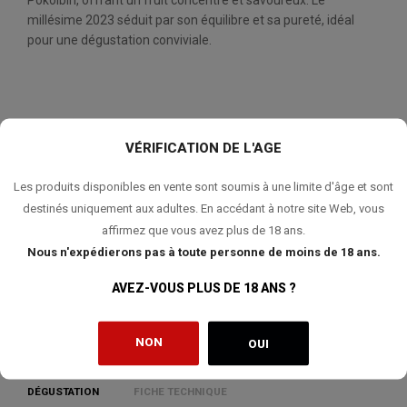
Pokolbin, offrant un fruit concentré et savoureux. Le
millésime 2023 séduit par son équilibre et sa pureté, idéal
pour une dégustation conviviale.
QUANTITÉ:
VÉRIFICATION DE L'AGE
AJOUTER AU PANIER
Les produits disponibles en vente sont soumis à une limite d'âge et sont
destinés uniquement aux adultes. En accédant à notre site Web, vous
affirmez que vous avez plus de 18 ans.
Nous n'expédierons pas à toute personne de moins de 18 ans.
AJOUTER À MA LISTE DE SOUHAITS
AVEZ-VOUS PLUS DE 18 ANS ?
NON
OUI
DÉGUSTATION
FICHE TECHNIQUE