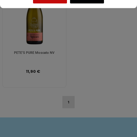
PETE'S PURE Moscato NV
11,90 €
1