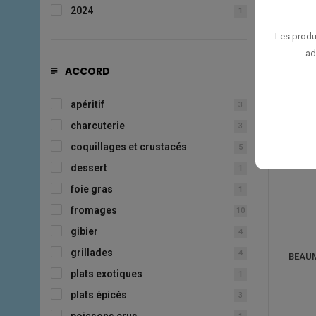
2024
1
Les produ
ad
ACCORD
apéritif
3
charcuterie
3
coquillages et crustacés
5
dessert
1
foie gras
1
fromages
10
gibier
4
grillades
4
BEAUM
plats exotiques
1
plats épicés
3
poissons crus