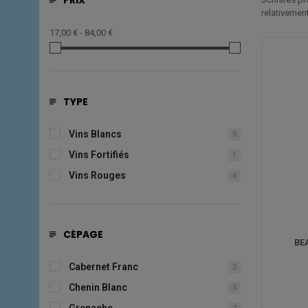
PRIX
relativement
17,00 € - 84,00 €
TYPE
Vins Blancs
5
Vins Fortifiés
1
Vins Rouges
4
CÉPAGE
BE
Cabernet Franc
2
Chenin Blanc
5
Grenache