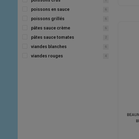
1
poissons en sauce
6
poissons grillés
6
pâtes sauce crème
6
pâtes sauce tomates
2
viandes blanches
6
viandes rouges
4
BEAUM
B