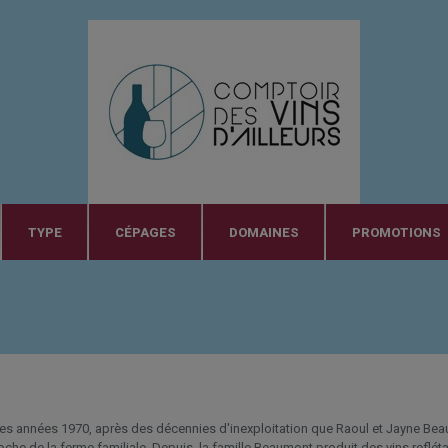
TYPE
CÉPAGES
DOMAINES
PROMOTIONS
les années 1970, après des décennies d'inexploitation que Raoul et Jayne Beaum
che de la ferme familiale. Depuis, la famille Beaumont produit des vins reflétant