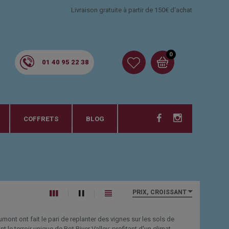
Livraison gratuite à partir de 150€ d'achat
0
01 40 95 22 38
COFFRETS
BLOG
PRIX, CROISSANT
ont ont fait le pari de replanter des vignes sur les sols de
 le terroir unique de Bot River Valley: profitant d'un climat