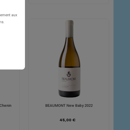
uement aux
ns.
Chenin
BEAUMONT New Baby 2022
45,00 €