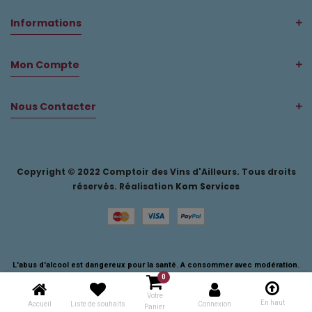
Informations
Mon Compte
Nous Contacter
Copyright © 2022 Comptoir des Vins d'Ailleurs. Tous droits
réservés. Réalisation
Kom Services
L'abus d'alcool est dangereux pour la santé. A consommer avec modération.
0
Votre
En haut
Accueil
Liste de souhaits
Connexion
Panier