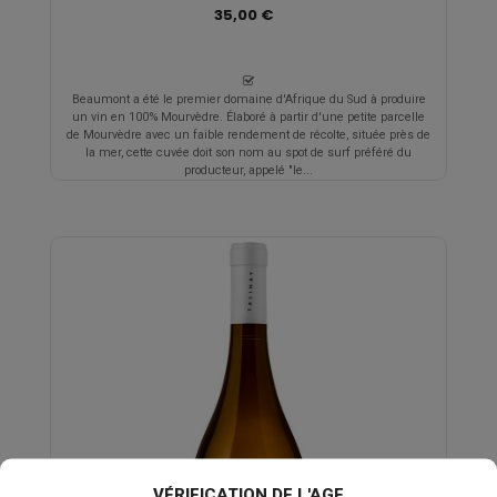
35,00 €
Beaumont a été le premier domaine d'Afrique du Sud à produire
un vin en 100% Mourvèdre. Élaboré à partir d'une petite parcelle
de Mourvèdre avec un faible rendement de récolte, située près de
la mer, cette cuvée doit son nom au spot de surf préféré du
producteur, appelé "le...
VÉRIFICATION DE L'AGE