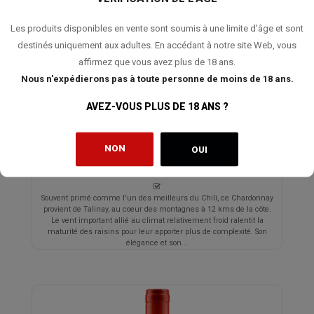
Les produits disponibles en vente sont soumis à une limite d'âge et sont
destinés uniquement aux adultes. En accédant à notre site Web, vous
affirmez que vous avez plus de 18 ans.
Nous n'expédierons pas à toute personne de moins de 18 ans.
TABALI Talinay Chardonnay 2022
AVEZ-VOUS PLUS DE 18 ANS ?
28,00 €
NON
OUI
Souvent primé comme l'un des meilleurs du Chili, ce Chardonnay
provient de Talinay, au coeur des montagnes à 12 kms de la côte.
Le vent important allié au climat relativement froid ralentit la
maturité des raisins pour leur apporter plus de complexité. Son
élégance et son...