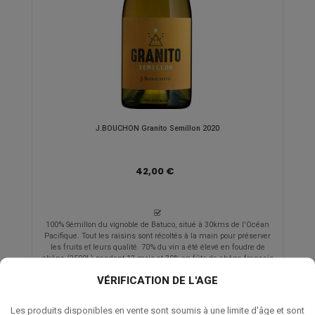
J.BOUCHON Granito Semillon 2020
42,00 €
100% Sémillon du vignoble de Batuco, situé à 30kms de l'Océan
Pacifique. Tout les raisins sont récoltés à la main pour préserver
les fruits et leurs qualité. 70% du vin a été élevé en foudre de
chêne (2500L) pendant 12 mois et 30% en fûts de chêne français
pour un boisé léger...
VÉRIFICATION DE L'AGE
Les produits disponibles en vente sont soumis à une limite d'âge et sont