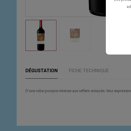
ad
DÉGUSTATION
FICHE TECHNIQUE
D'une robe pourpre intense aux reflets violacés. Nez expressive 