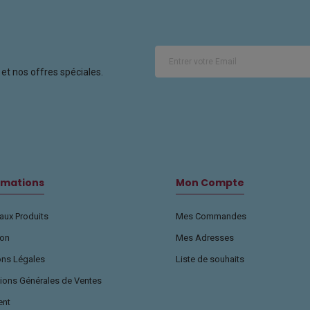
et nos offres spéciales.
rmations
Mon Compte
ux Produits
Mes Commandes
son
Mes Adresses
ons Légales
Liste de souhaits
ions Générales de Ventes
ent