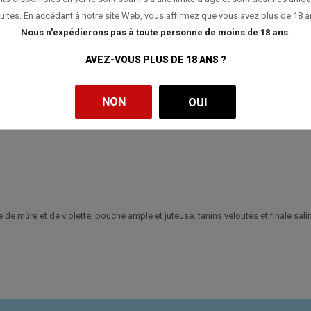
ultes. En accédant à notre site Web, vous affirmez que vous avez plus de 18 a
Nous n'expédierons pas à toute personne de moins de 18 ans.
AVEZ-VOUS PLUS DE 18 ANS ?
NON
OUI
de mûre et de violette, bouche ample et juteuse, tanins veloutés et finale salin