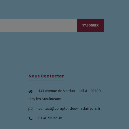
S'ABONNER
Nous Contacter
141 avenue de Verdun - Hall A - 92130
Issy les Moulineaux
contact@comptoirdesvinsdailleurs.fr
01 40 95 22 38