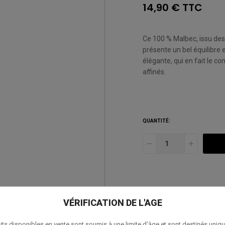
14,90 € TTC
Ce 100 % Malbec, issu des
présente un bel équilibre 
élégante, qui en fait le c
affinés.
QUANTITÉ:
AJOUTER À MA LISTE D
VÉRIFICATION DE L'AGE
its disponibles en vente sont soumis à une limite d'âge et sont destinés uniq