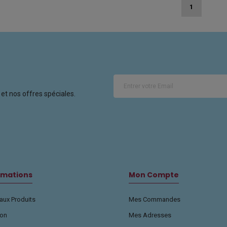
1
et nos offres spéciales.
rmations
Mon Compte
ux Produits
Mes Commandes
son
Mes Adresses