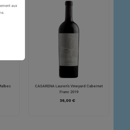
uement aux
ns.
Malbec
CASARENA Lauren's Vineyard Cabernet
Franc 2019
36,00 €