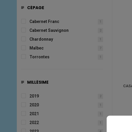
CÉPAGE
Cabernet Franc
1
Cabernet Sauvignon
2
Chardonnay
1
Malbec
7
Torrontes
1
MILLÉSIME
CASA
2019
2
2020
1
2021
1
2022
1
2023
4