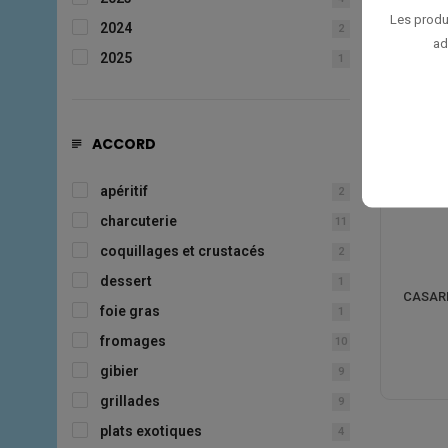
Les produ
2024
2
ad
2025
1
ACCORD
apéritif
2
charcuterie
11
coquillages et crustacés
2
dessert
1
CASARE
foie gras
1
fromages
10
gibier
9
grillades
9
plats exotiques
4