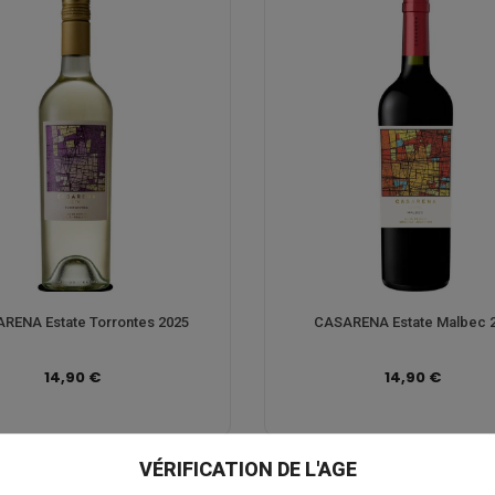
RENA Estate Torrontes 2025
CASARENA Estate Malbec 
14,90 €
14,90 €
VÉRIFICATION DE L'AGE