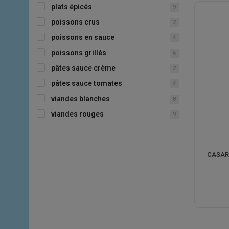
plats épicés
9
poissons crus
2
poissons en sauce
4
poissons grillés
6
pâtes sauce crème
2
pâtes sauce tomates
4
viandes blanches
8
viandes rouges
9
CASARE