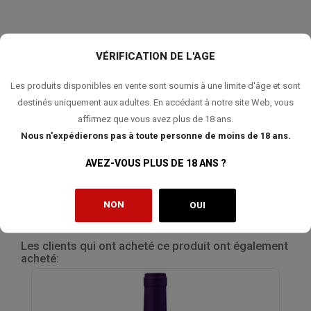
VÉRIFICATION DE L'AGE
DÉGUSTATION
FICHE TECHNIQUE
Les produits disponibles en vente sont soumis à une limite d'âge et sont
destinés uniquement aux adultes. En accédant à notre site Web, vous
Pourpre intense aux reflets magenta. Un bouquet séduisant de
cerise et de fraise mûres, rehaussé par des nuances envoûtantes
affirmez que vous avez plus de 18 ans.
de mocha et une délicate touche de tabac. En bouche, une texture
Nous n'expédierons pas à toute personne de moins de 18 ans.
veloutée et opulente qui se déploie avec élégance, laissant place à
une finale persistante aux accents épicés.
AVEZ-VOUS PLUS DE 18 ANS ?
NON
OUI
Les clients qui ont acheté ce produit ont également
acheté: