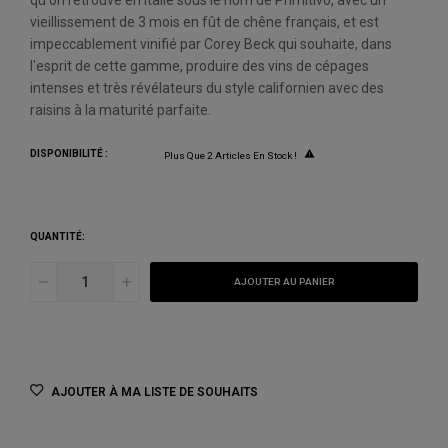
qu'on retrouve en Italie sous le nom de Primitivo, avec un
vieillissement de 3 mois en fût de chêne français, et est
impeccablement vinifié par Corey Beck qui souhaite, dans
l'esprit de cette gamme, produire des vins de cépages
intenses et très révélateurs du style californien avec des
raisins à la maturité parfaite.
DISPONIBILITÉ :

Plus Que 2 Articles En Stock !
QUANTITÉ:
AJOUTER AU PANIER
AJOUTER À MA LISTE DE SOUHAITS