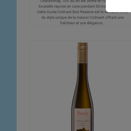
Chardonnay, 10% du vin est vinifié en fût et chaque
bouteille repose en cave pendant 30 mois minimum.
Cette Cuvée Colmant Brut Reserve est le véritable reflet
du style unique de la maison Colmant offrant une
fraîcheur et une élégance...