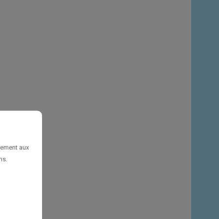
uement aux
ns.