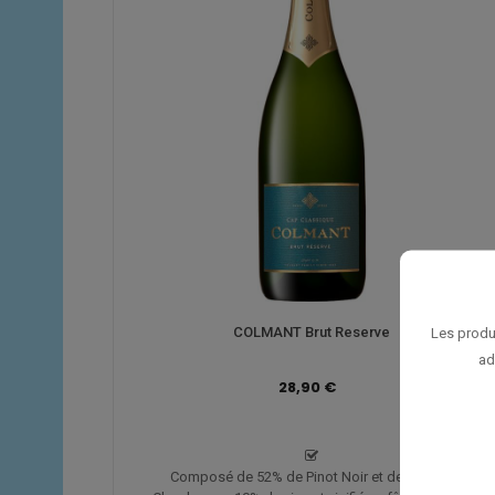
COLMANT Brut Reserve
Les produ
ad
28,90 €
Composé de 52% de Pinot Noir et de 48% de