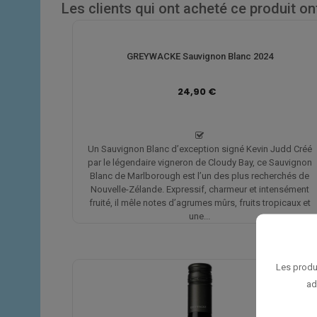
Les clients qui ont acheté ce produit o
GREYWACKE Sauvignon Blanc 2024
24,90 €
Un Sauvignon Blanc d’exception signé Kevin Judd Créé
par le légendaire vigneron de Cloudy Bay, ce Sauvignon
Blanc de Marlborough est l’un des plus recherchés de
Nouvelle-Zélande. Expressif, charmeur et intensément
fruité, il mêle notes d’agrumes mûrs, fruits tropicaux et
une...
Les produ
ad