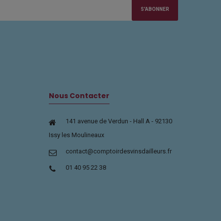
S'ABONNER
Nous Contacter
141 avenue de Verdun - Hall A - 92130
Issy les Moulineaux
contact@comptoirdesvinsdailleurs.fr
01 40 95 22 38