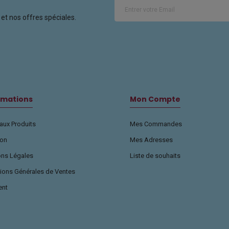
et nos offres spéciales.
rmations
Mon Compte
ux Produits
Mes Commandes
son
Mes Adresses
ons Légales
Liste de souhaits
ions Générales de Ventes
ent