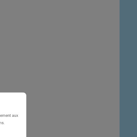
uement aux
ns.