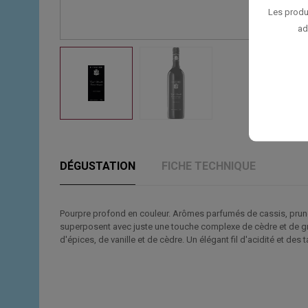
Les produ
ad
DÉGUSTATION
FICHE TECHNIQUE
Pourpre profond en couleur. Arômes parfumés de cassis, prune n
superposent avec juste une touche complexe de cèdre et de gr
d'épices, de vanille et de cèdre. Un élégant fil d'acidité et des 