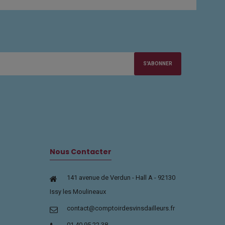
S'ABONNER
Nous Contacter
141 avenue de Verdun - Hall A - 92130
Issy les Moulineaux
contact@comptoirdesvinsdailleurs.fr
01 40 95 22 38