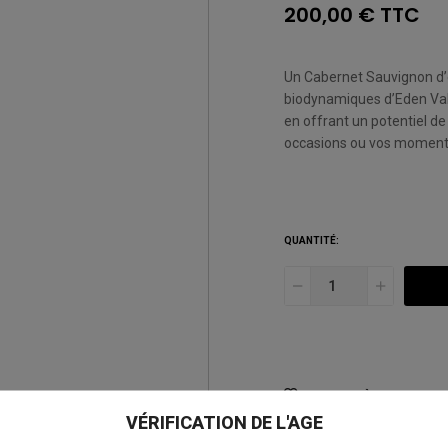
200,00 € TTC
Un Cabernet Sauvignon d’ex
biodynamiques d’Eden Valley
en offrant un potentiel d
occasions ou vos moments
QUANTITÉ:
AJOUTER À MA LISTE D
VÉRIFICATION DE L'AGE