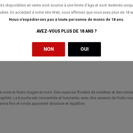
its disponibles en vente sont soumis à une limite d'âge et sont destinés uniq
ultes. En accédant à notre site Web, vous affirmez que vous avez plus de 18 a
Nous n'expédierons pas à toute personne de moins de 18 ans.
AVEZ-VOUS PLUS DE 18 ANS ?
NON
OUI
oire et fruits rouges et noirs. Des nuances florales de violettes et des note
aphite. La bouche est concentrée et luxuriante, avec des saveurs de fruits r
tanins fins et ronds apportent structure et équilibre.