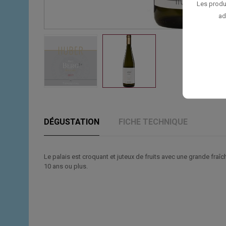
Les produ
ad
DÉGUSTATION
FICHE TECHNIQUE
Le palais est croquant et juteux de fruits avec une grande fraîche
10 ans ou plus.