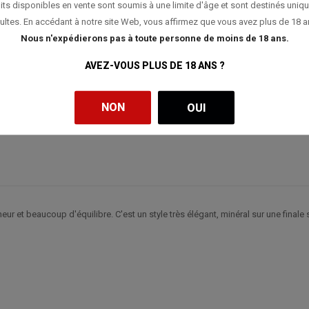
its disponibles en vente sont soumis à une limite d'âge et sont destinés uniq
ultes. En accédant à notre site Web, vous affirmez que vous avez plus de 18 a
Nous n'expédierons pas à toute personne de moins de 18 ans.
AVEZ-VOUS PLUS DE 18 ANS ?
NON
OUI
ur et beaucoup d'équilibre. C'est un style très élégant, minéral sur une finale s