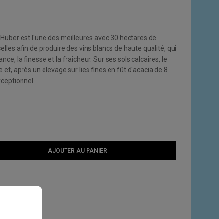
e Huber est l'une des meilleures avec 30 hectares de
elles afin de produire des vins blancs de haute qualité, qui
nce, la finesse et la fraîcheur. Sur ses sols calcaires, le
 et, après un élevage sur lies fines en fût d'acacia de 8
xceptionnel.
AJOUTER AU PANIER
E SOUHAITS