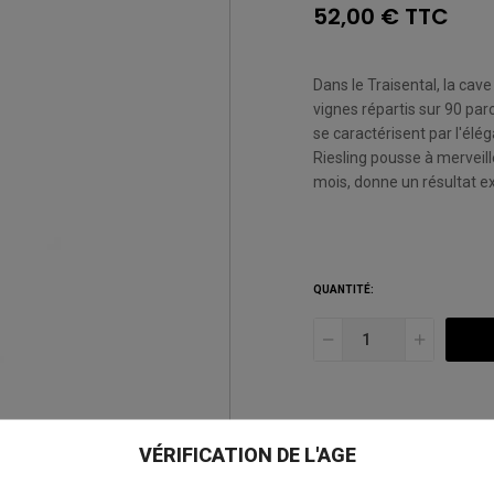
52,00 € TTC
Dans le Traisental, la cav
vignes répartis sur 90 parc
se caractérisent par l'éléga
Riesling pousse à merveille
mois, donne un résultat e
QUANTITÉ:
VÉRIFICATION DE L'AGE
AJOUTER À MA LISTE D