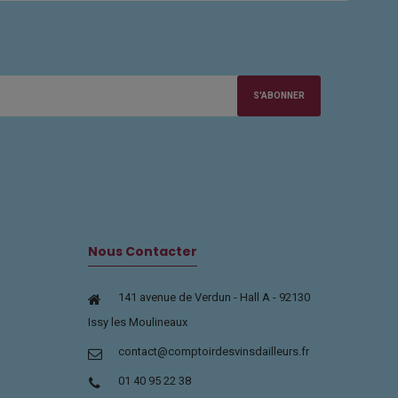
S'ABONNER
Nous Contacter
141 avenue de Verdun - Hall A - 92130
Issy les Moulineaux
contact@comptoirdesvinsdailleurs.fr
01 40 95 22 38