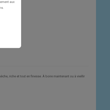
uement aux
ns.
èche, riche et tout en finesse. À boire maintenant ou à vieillir