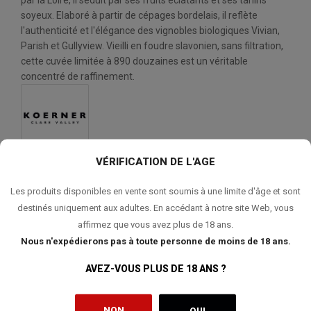
par la Loire, il séduit par ses fruits éclatants et ses tanins
soyeux. Elaboré à partir de cépages bordelais, il reflète
l'authenticité et l'élégance des vignobles biologiques Vivian,
Parish et Gullyview. Vieilli en foudre slavonien, sans filtration,
cette cuvée limitée à 890 douzaines est un véritable
concentré de raffinement.
VÉRIFICATION DE L'AGE
Les produits disponibles en vente sont soumis à une limite d'âge et sont
destinés uniquement aux adultes. En accédant à notre site Web, vous
QUANTITÉ:
affirmez que vous avez plus de 18 ans.
Nous n'expédierons pas à toute personne de moins de 18 ans.
AJOUTER AU PANIER
AVEZ-VOUS PLUS DE 18 ANS ?
NON
OUI