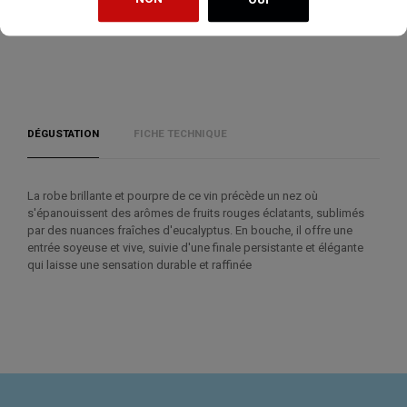
AJOUTER À MA LISTE DE SOUHAITS
DÉGUSTATION
FICHE TECHNIQUE
La robe brillante et pourpre de ce vin précède un nez où
s'épanouissent des arômes de fruits rouges éclatants, sublimés
par des nuances fraîches d'eucalyptus. En bouche, il offre une
entrée soyeuse et vive, suivie d'une finale persistante et élégante
qui laisse une sensation durable et raffinée