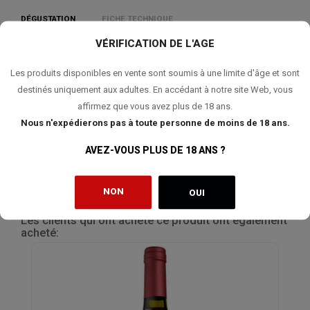
DÉGUSTATION
FICHE TECHNIQUE
VÉRIFICATION DE L'AGE
Couleur jaune pâle brillant aux reflets vert. Ce vin présente des
Les produits disponibles en vente sont soumis à une limite d'âge et sont
arômes de fruits tropicaux, d'écorces d'agrumes et des souvenirs
destinés uniquement aux adultes. En accédant à notre site Web, vous
floraux de jasmin dus à l'apport du Gewürztraminer. A l'ouverture,
des notes minérales apparaissent. En bouche on retrouve des
affirmez que vous avez plus de 18 ans.
sensations de fraîcheur et de douceur qui se prolonge dans une
Nous n'expédierons pas à toute personne de moins de 18 ans.
finale persistante et aromatique.
AVEZ-VOUS PLUS DE 18 ANS ?
NON
OUI
Les clients qui ont acheté ce produit ont également
acheté: