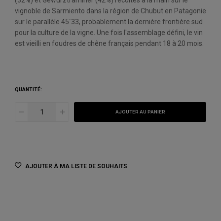
(32%) et Gewurztraminer (42%) récoltés à la main sur le
vignoble de Sarmiento dans la région de Chubut en Patagonie
sur le parallèle 45´33, probablement la dernière frontière sud
pour la culture de la vigne. Une fois l'assemblage défini, le vin
est vieilli en foudres de chêne français pendant 18 à 20 mois.
QUANTITÉ:
AJOUTER AU PANIER
AJOUTER À MA LISTE DE SOUHAITS