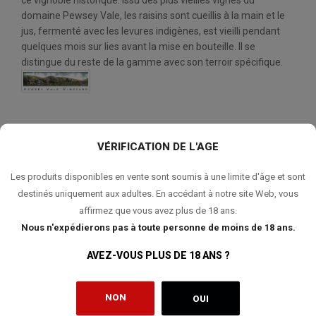
ce vignoble historique. Issu des plus vieilles vignes du
domaine Pewsey Vale, les raisins sont cueillis à la main et le
jus, fermenté avec les levures indigènes, est vieilli pendant
quelques mois sur lies avant la mise en bouteille. Il se
distingue du reste de la gamme avec son terroir spécifique.
VÉRIFICATION DE L'AGE
QUANTITÉ:
Les produits disponibles en vente sont soumis à une limite d'âge et sont
AJOUTER AU PANIER
destinés uniquement aux adultes. En accédant à notre site Web, vous
affirmez que vous avez plus de 18 ans.
Nous n'expédierons pas à toute personne de moins de 18 ans.
AVEZ-VOUS PLUS DE 18 ANS ?
AJOUTER À MA LISTE DE SOUHAITS
NON
OUI