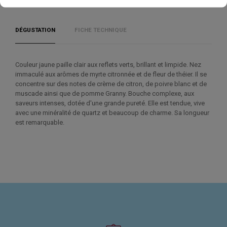
DÉGUSTATION
FICHE TECHNIQUE
Couleur jaune paille clair aux reflets verts, brillant et limpide. Nez
immaculé aux arômes de myrte citronnée et de fleur de théier. Il se
concentre sur des notes de crème de citron, de poivre blanc et de
muscade ainsi que de pomme Granny. Bouche complexe, aux
saveurs intenses, dotée d'une grande pureté. Elle est tendue, vive
avec une minéralité de quartz et beaucoup de charme. Sa longueur
est remarquable.