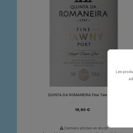
Les produ
ad
QUINTA DA ROMANEIRA Fine Tawny Port
19,90 €
Derniers articles en stock