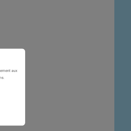
uement aux
ns.