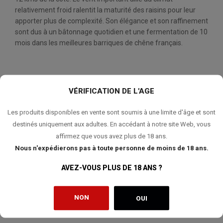
relativement froid ralentit la maturité des raisins pour leur
apporter plus de complexité. Son élégance et son raffinement
sont dus à un bâtonnage quotidien et une fermentation de 10
mois dans les meilleures barriques de chêne français.
VÉRIFICATION DE L'AGE
QUANTITÉ:
Les produits disponibles en vente sont soumis à une limite d'âge et sont
AJOUTER AU PANIER
destinés uniquement aux adultes. En accédant à notre site Web, vous
affirmez que vous avez plus de 18 ans.
Nous n'expédierons pas à toute personne de moins de 18 ans.
AJOUTER À MA LISTE DE SOUHAITS
AVEZ-VOUS PLUS DE 18 ANS ?
NON
OUI