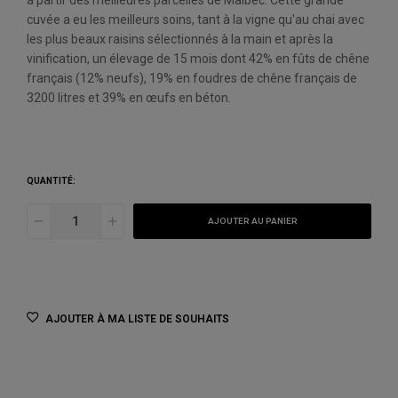
à partir des meilleures parcelles de Malbec. Cette grande
cuvée a eu les meilleurs soins, tant à la vigne qu'au chai avec
les plus beaux raisins sélectionnés à la main et après la
vinification, un élevage de 15 mois dont 42% en fûts de chêne
français (12% neufs), 19% en foudres de chêne français de
3200 litres et 39% en œufs en béton.
QUANTITÉ:
AJOUTER AU PANIER
AJOUTER À MA LISTE DE SOUHAITS