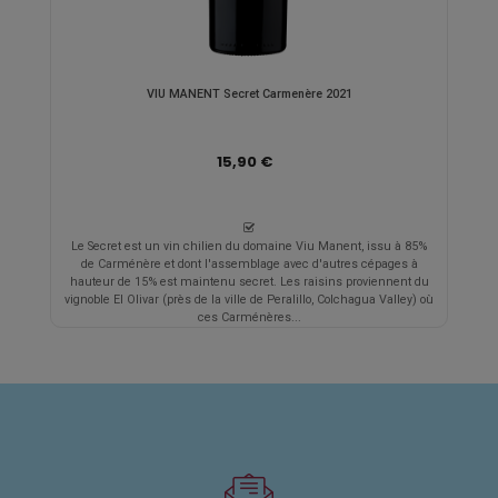
VIU MANENT Secret Carmenère 2021
15,90 €
Le Secret est un vin chilien du domaine Viu Manent, issu à 85%
de Carménère et dont l'assemblage avec d'autres cépages à
hauteur de 15% est maintenu secret. Les raisins proviennent du
vignoble El Olivar (près de la ville de Peralillo, Colchagua Valley) où
ces Carménères...