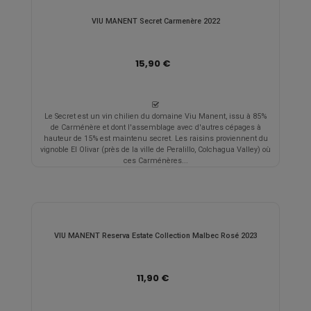
VIU MANENT Secret Carmenère 2022
15,90 €
Le Secret est un vin chilien du domaine Viu Manent, issu à 85%
de Carménère et dont l'assemblage avec d'autres cépages à
hauteur de 15% est maintenu secret. Les raisins proviennent du
vignoble El Olivar (près de la ville de Peralillo, Colchagua Valley) où
ces Carménères...
VIU MANENT Reserva Estate Collection Malbec Rosé 2023
11,90 €