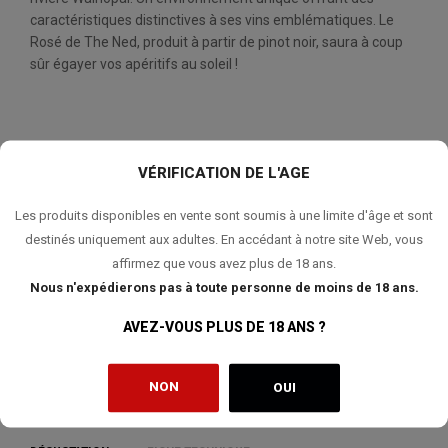
caractéristiques distinctives à ses vins emblématiques. Le
Rosé de The Ned, produit à partir de pinot noir, saura à coup
sûr égayer vos apéritifs au soleil !
QUANTITÉ:
VÉRIFICATION DE L'AGE
AJOUTER AU PANIER
Les produits disponibles en vente sont soumis à une limite d'âge et sont
destinés uniquement aux adultes. En accédant à notre site Web, vous
affirmez que vous avez plus de 18 ans.
Nous n'expédierons pas à toute personne de moins de 18 ans.
AJOUTER À MA LISTE DE SOUHAITS
AVEZ-VOUS PLUS DE 18 ANS ?
NON
OUI