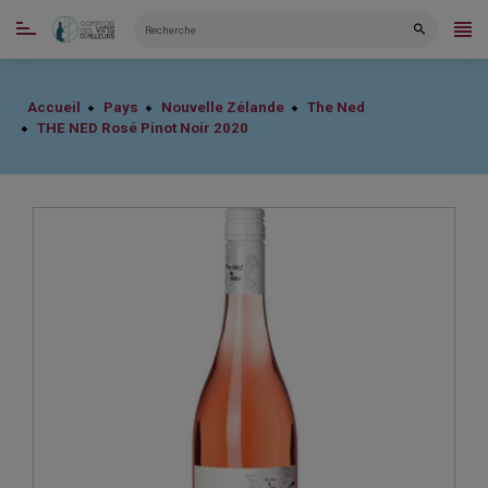
CATÉGORIES
Accueil
Pays
Nouvelle Zélande
The Ned
THE NED Rosé Pinot Noir 2020