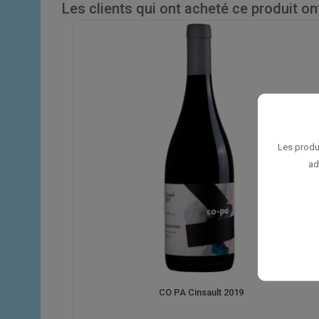
Les clients qui ont acheté ce produit o
Les produ
ad
CO PA Cinsault 2019