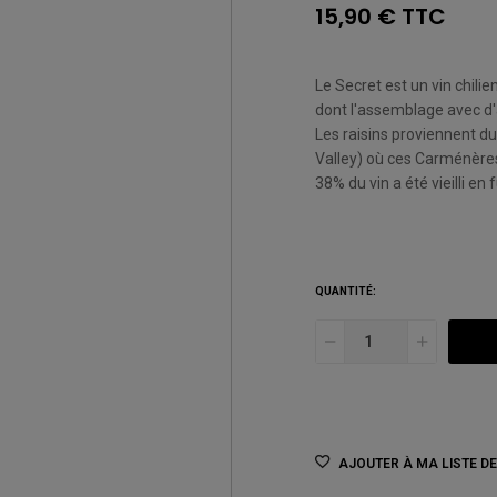
15,90 € TTC
Le Secret est un vin chil
dont l'assemblage avec d
Les raisins proviennent du 
Valley) où ces Carménères 
38% du vin a été vieilli e
QUANTITÉ:
AJOUTER À MA LISTE D