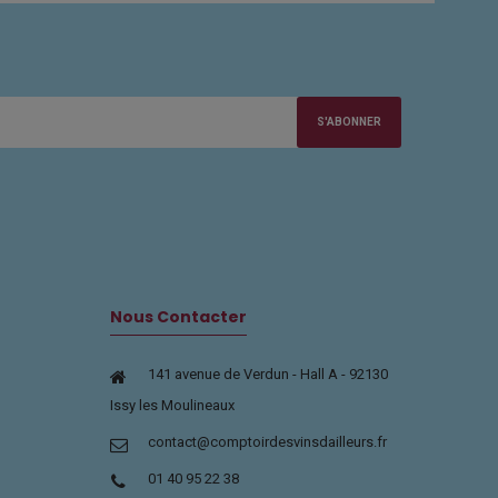
S'ABONNER
Nous Contacter
141 avenue de Verdun - Hall A - 92130
Issy les Moulineaux
contact@comptoirdesvinsdailleurs.fr
01 40 95 22 38