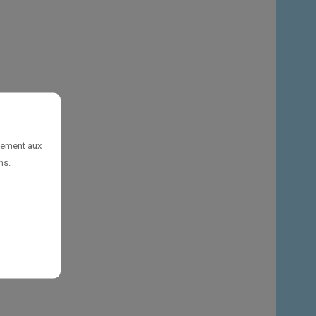
uement aux
ns.