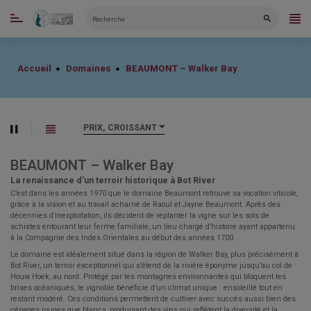
CATÉGORIES
Accueil
Domaines
BEAUMONT – Walker Bay
PRIX, CROISSANT
BEAUMONT – Walker Bay
La renaissance d’un terroir historique à Bot River
C’est dans les années 1970 que le domaine Beaumont retrouve sa vocation viticole,
grâce à la vision et au travail acharné de Raoul et Jayne Beaumont. Après des
décennies d’inexploitation, ils décident de replanter la vigne sur les sols de
schistes entourant leur ferme familiale, un lieu chargé d’histoire ayant appartenu
à la Compagnie des Indes Orientales au début des années 1700.
Le domaine est idéalement situé dans la région de Walker Bay, plus précisément à
Bot River, un terroir exceptionnel qui s’étend de la rivière éponyme jusqu’au col de
Houw Hoek, au nord. Protégé par les montagnes environnantes qui bloquent les
brises océaniques, le vignoble bénéficie d’un climat unique : ensoleillé tout en
restant modéré. Ces conditions permettent de cultiver avec succès aussi bien des
cépages rouges que blancs, produisant des vins qui reflètent la diversité et la