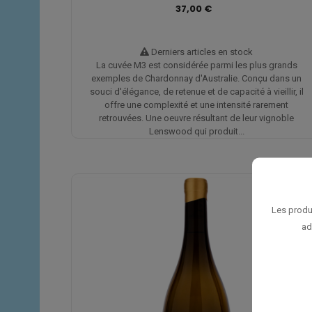
37,00 €
Derniers articles en stock
La cuvée M3 est considérée parmi les plus grands
exemples de Chardonnay d'Australie. Conçu dans un
souci d'élégance, de retenue et de capacité à vieillir, il
offre une complexité et une intensité rarement
retrouvées. Une oeuvre résultant de leur vignoble
Lenswood qui produit...
Les produ
ad