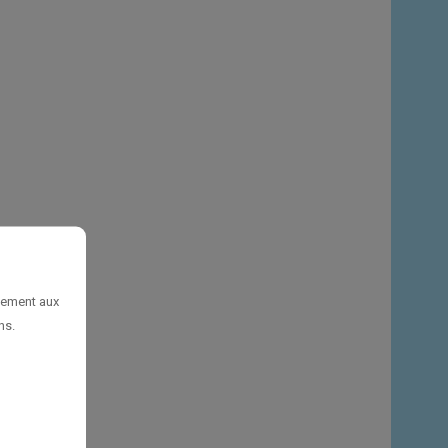
uement aux
ns.