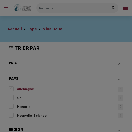
CATÉGORIES
Accueil
Type
Vins Doux
TRIER PAR
PRIX

PAYS


Allemagne
3
Chili
1
Hongrie
7
Nouvelle-Zélande
1
RÉGION
