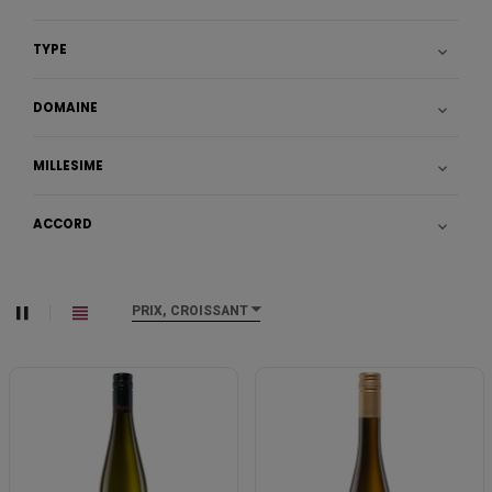
TYPE

DOMAINE

MILLÉSIME

ACCORD

PRIX, CROISSANT