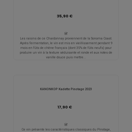
35,90 €
Les raisins de ce Chardonnay proviennent de la Sonoma Coast.
Après fermentation, le vin est mis en vieillissement pendant 9
mois en fûts de chêne français (dont 35% de fûts neufs) pour
produire un vin à la texture séduisante et ronde et aux notes de
vanille douce puis mettre...
KANONKOP Kadette Pinotage 2023
17,90 €
Ce vin présente les caractéristiques classiques du Pinotage,