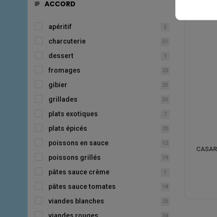
ACCORD
apéritif
3
charcuterie
31
dessert
1
fromages
25
gibier
23
grillades
33
plats exotiques
7
plats épicés
20
poissons en sauce
12
CASARE
poissons grillés
19
pâtes sauce crème
1
pâtes sauce tomates
18
viandes blanches
25
viandes rouges
34