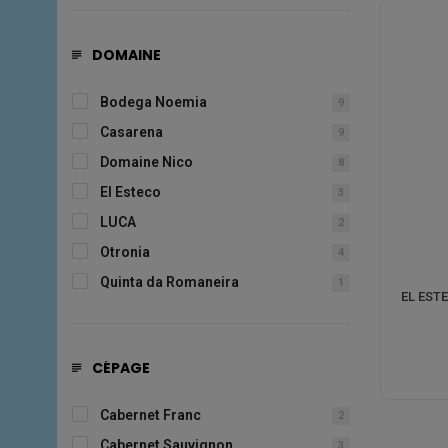
DOMAINE
Bodega Noemia
9
Casarena
9
Domaine Nico
8
El Esteco
3
LUCA
2
Otronia
4
Quinta da Romaneira
1
EL ESTE
CÉPAGE
Cabernet Franc
2
Cabernet Sauvignon
3