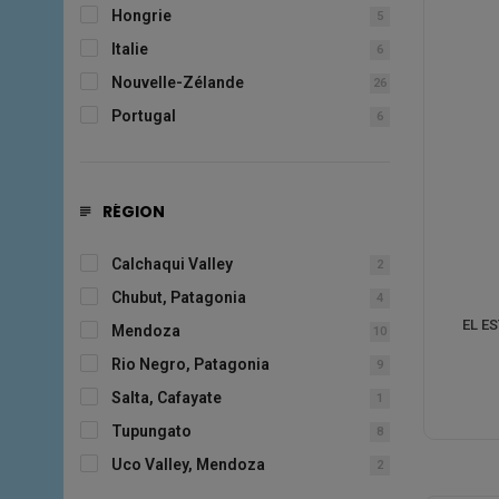
Hongrie
5
Italie
6
Nouvelle-Zélande
26
Portugal
6
RÉGION
Calchaqui Valley
2
Chubut, Patagonia
4
EL E
Mendoza
10
Rio Negro, Patagonia
9
Salta, Cafayate
1
Tupungato
8
Uco Valley, Mendoza
2