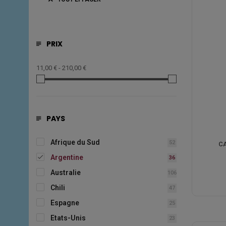
PRIX
11,00 € - 210,00 €
PAYS
Afrique du Sud
52
CA

Argentine
36
Australie
106
Chili
47
Espagne
25
Etats-Unis
23