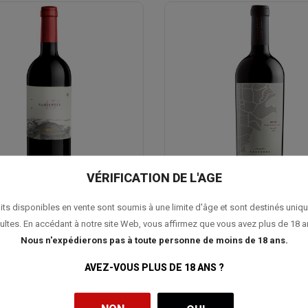
VÉRIFICATION DE L'AGE
its disponibles en vente sont soumis à une limite d'âge et sont destinés uniq
IA 45 Rugientes Merlot 2024
CASARENA Naoki's Vineyard 
2022
ultes. En accédant à notre site Web, vous affirmez que vous avez plus de 18 a
Nous n'expédierons pas à toute personne de moins de 18 ans.
34,00 €
36,00 €
AVEZ-VOUS PLUS DE 18 ANS ?