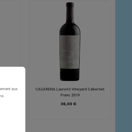
uement aux
Malbec
CASARENA Lauren's Vineyard Cabernet
Franc 2019
ns.
36,00 €