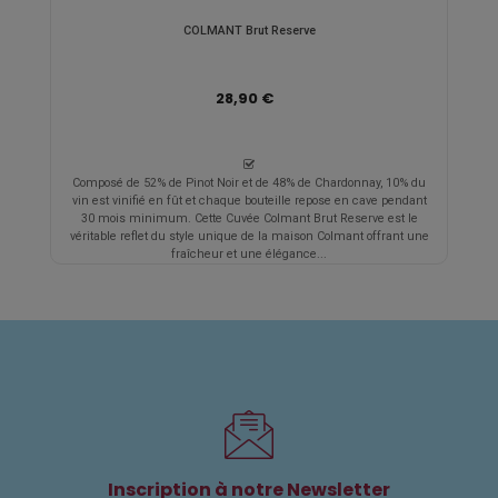
COLMANT Brut Reserve
28,90 €
Composé de 52% de Pinot Noir et de 48% de Chardonnay, 10% du
vin est vinifié en fût et chaque bouteille repose en cave pendant
30 mois minimum. Cette Cuvée Colmant Brut Reserve est le
véritable reflet du style unique de la maison Colmant offrant une
fraîcheur et une élégance...
Inscription à notre Newsletter