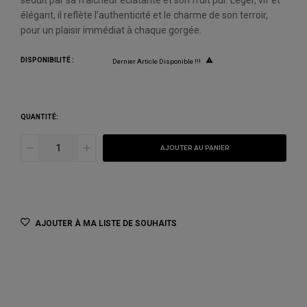
séduit par sa fraîcheur éclatante et son fruit pur. Léger, vif et
élégant, il reflète l’authenticité et le charme de son terroir,
pour un plaisir immédiat à chaque gorgée.
DISPONIBILITÉ :

Dernier Article Disponible !!!
QUANTITÉ:
AJOUTER AU PANIER
AJOUTER À MA LISTE DE SOUHAITS