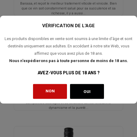
Barossa, et reçoit le meilleur traitement viticole et vinicole. Bien
que ce vin soit constamment salué pour sa succulence et sa
richesse, il y a aussi...
VÉRIFICATION DE L'AGE
Les produits disponibles en vente sont soumis à une limite d'âge et sont
destinés uniquement aux adultes. En accédant à notre site Web, vous
VASSE FELIX Filius Chardonnay 2024
affirmez que vous avez plus de 18 ans.
Nous n'expédierons pas à toute personne de moins de 18 ans.
22,90 €
AVEZ-VOUS PLUS DE 18 ANS ?
Le Vasse Felix Filius Chardonnay se caractérise par son fruit
NON
OUI
brillant et élégant. Il est produit avec des levures indigènes et un
élevage de 7 mois en barrique de chêne qui révèlent ses subtiles
complexités sauvages et sa structure serrée reflétant le
dynamisme et la pureté...