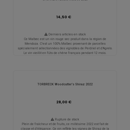
14,50 €
Derniers articles en stock
Ce Malbec est un vin rouge sec produit dans la région de
Mendoza. C'est un 100% Malbec provenant de parcelles
spécialement sélectionnées des vignobles de Perdriel et d'Agrelo.
Le vin vieillit en fûts de chêne français pendant 12 mois.
TORBRECK Woodcutter's Shiraz 2022
28,00 €
Rupture de stock
Plein de fraîcheur et de fruits, ce millésime 2022 est fait de
classe et d'élégance. Ce vin reflète les vignes de Shiraz de la