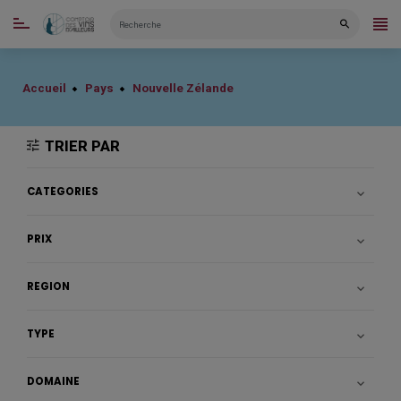
CATÉGORIES
Accueil
Pays
Nouvelle Zélande
TRIER PAR
CATÉGORIES

PRIX

RÉGION

TYPE

DOMAINE
