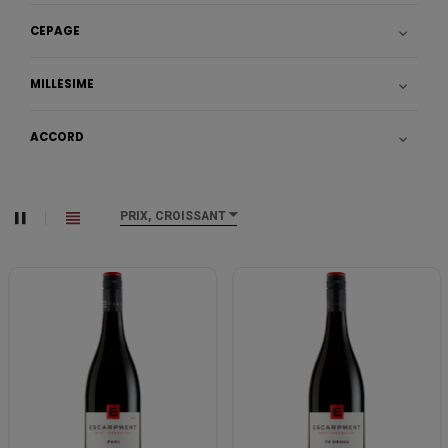
CÉPAGE

MILLÉSIME

ACCORD

PRIX, CROISSANT