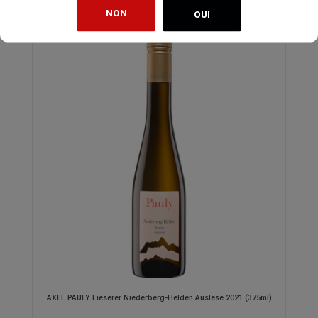
NON
OUI
AXEL PAULY Lieserer Niederberg-Helden Auslese 2021 (375ml)