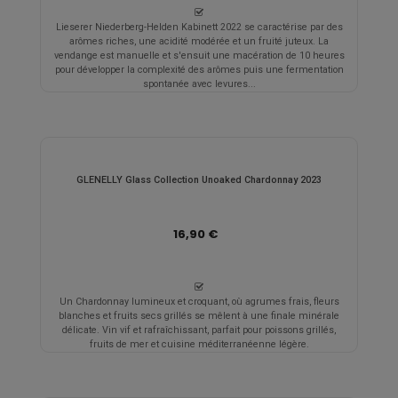
Lieserer Niederberg-Helden Kabinett 2022 se caractérise par des
arômes riches, une acidité modérée et un fruité juteux. La
vendange est manuelle et s'ensuit une macération de 10 heures
pour développer la complexité des arômes puis une fermentation
spontanée avec levures...
GLENELLY Glass Collection Unoaked Chardonnay 2023
16,90 €
Un Chardonnay lumineux et croquant, où agrumes frais, fleurs
blanches et fruits secs grillés se mêlent à une finale minérale
délicate. Vin vif et rafraîchissant, parfait pour poissons grillés,
fruits de mer et cuisine méditerranéenne légère.