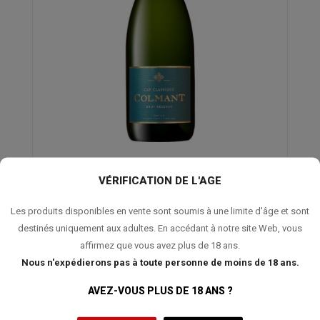
COLMANT Brut Reserve
VÉRIFICATION DE L'AGE
28,90 €
Les produits disponibles en vente sont soumis à une limite d'âge et sont
destinés uniquement aux adultes. En accédant à notre site Web, vous
affirmez que vous avez plus de 18 ans.
Composé de 52% de Pinot Noir et de 48% de Chardonnay, 10% du
Nous n'expédierons pas à toute personne de moins de 18 ans.
vin est vinifié en fût et chaque bouteille repose en cave pendant
30 mois minimum. Cette Cuvée Colmant Brut Reserve est le
AVEZ-VOUS PLUS DE 18 ANS ?
véritable reflet du style unique de la maison Colmant offrant une
fraîcheur et une élégance...