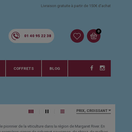
Livraison gratuite à partir de 150€ d'achat
0
01 40 95 22 38
COFFRETS
BLOG
PRIX, CROISSANT
 pionnier de la viticulture dans la région de Margaret River. En
ses premières vignes de cabernet sauvignon, de shiraz, de malbec