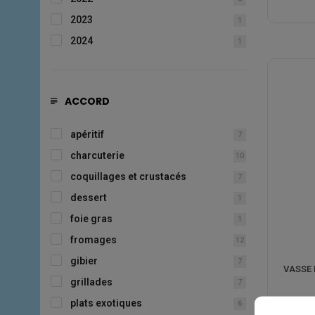
2023
1
2024
1
ACCORD
apéritif
7
charcuterie
10
coquillages et crustacés
7
dessert
1
foie gras
1
fromages
12
gibier
7
VASSE 
grillades
7
plats exotiques
6