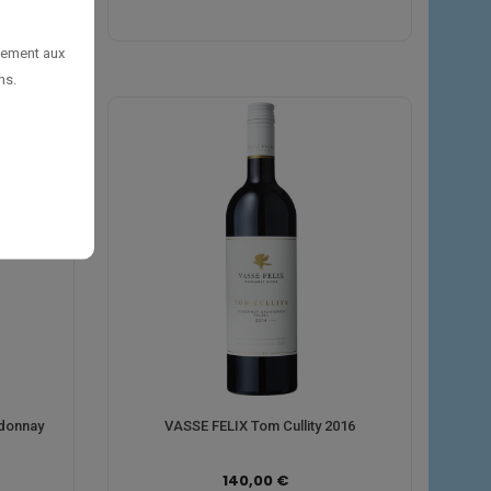
uement aux
ns.
rdonnay
VASSE FELIX Tom Cullity 2016
140,00 €