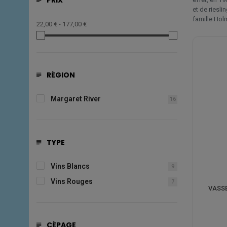
PRIX
et de riesl
famille Holm
22,00 € - 177,00 €
RÉGION
Margaret River
16
TYPE
Vins Blancs
9
Vins Rouges
7
VASSE
CÉPAGE