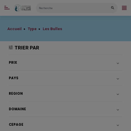
CATÉGORIES
Accueil
Type
Les Bulles
TRIER PAR
PRIX

PAYS

RÉGION

DOMAINE

CÉPAGE
