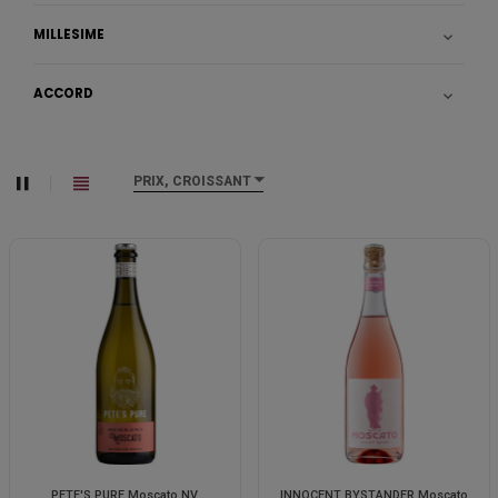
MILLÉSIME

ACCORD

PRIX, CROISSANT
PETE'S PURE Moscato NV
INNOCENT BYSTANDER Moscato